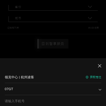
省份
城市
经销商列表
共0条结果
回到智享服务
成为经销商
联系我们
网站地图
隐私政策
车载应用备案信息
领克中心 | 杭州凌客
获取定位
24小时热线电话
4006-010101
07GT