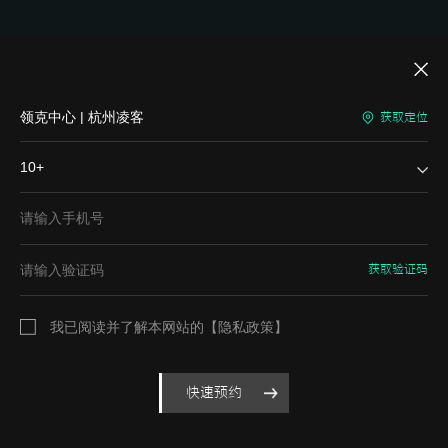
领克中心 | 杭州凌客
获取定位
10+
同意
获取验证码
我们使用 Cookie以使您获得最佳体验，提供网站流量分析功能和社交媒体
功能。 我们的 Cookie 政策提供了有关我们如何使用 Cookie 的详细信息。
我已阅读并了解本网站的
【隐私政策】
单击“同意”即表示您同意我们使用Cookie，并请参阅我们的
【隐私政策】
以获取更多信息。
快速预约
经销商门店
客服电话
首页
购车
试驾