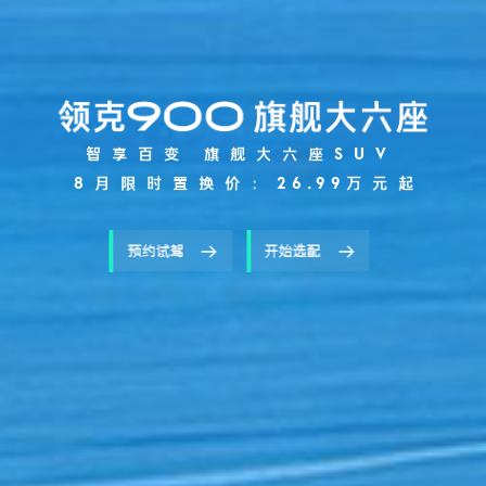
智享百变 旗舰大六座SUV
8月限时置换价：
26.99
万元起
预约试驾
开始选配