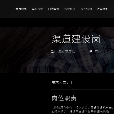
我是领克
车系探索
门店查询
领悦服务
预约试驾
汽车运动
渠道建设岗
渠道发展部
杭州
需求人数：1
岗位职责
1.协助领克中心、领克站等店面硬件设施形象
2.领克相关工程项目建设的指导协调与咨询；