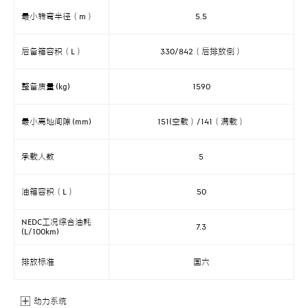
最小转弯半径（m）
5.5
后备箱容积（L）
330/842（后排放倒）
整备质量 (kg)
1590
最小离地间隙 (mm)
151(空载）/141（满载）
承载人数
5
油箱容积（L）
50
NEDC工况综合油耗
7.3
(L/100km)
排放标准
国六
动力系统