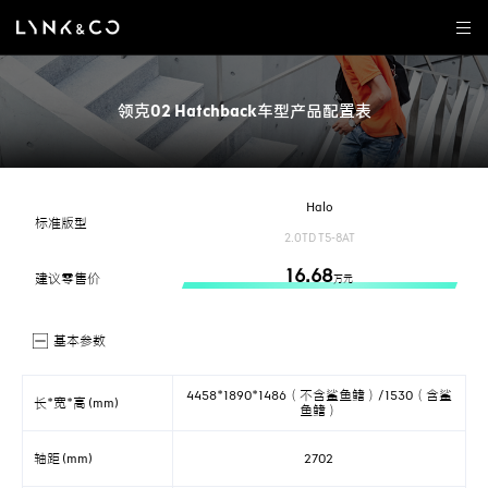
领克02 Hatchback车型产品配置表
Halo
标准版型
2.0TD T5-8AT
16.68
建议零售价
万元
基本参数
4458*1890*1486（不含鲨鱼鳍）/1530（含鲨
长*宽*高 (mm)
鱼鳍）
轴距 (mm)
2702