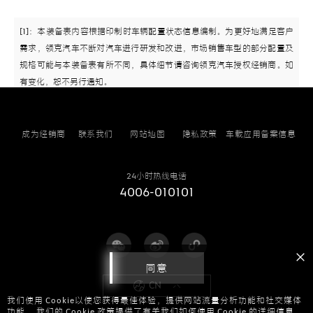
[1]：本装备表内容根据印制时车辆配置状态信息编制。为更好地满足客户
底盘系统
需求，领克汽车不断对汽车进行研发和改进，市场销售车型的部分配置及
规格可能与本装备表有所不同，具体细节请咨询领克汽车授权经销商。如
安全防护系统
有变化，恕不另行通知。
[2]: "●"表示包含此配置; "o"表示可原厂选装此配置; "-"表示不含此配置。
[3]：智能驾驶辅助系统本着并不能应对所有交通、天气与路况，驾驶员必
智能驾驶辅助系统
须始终注意观察当前交通状况，高度注意车距和车速，并根据实际情况进
成为经销商
联系我们
网站地图
隐私政策
车载应用备案信息
行主动干预。
[4]：综合油耗：按国标标准规定的综合工况测得，实际数据受行驶条件影
外部配置
24小时热线电话
响，可能与展示数据存在差异。
4006-010101
[5]：座椅材质是由真皮及合成皮革组成，不同座椅材质的真皮和合成皮革
内部配置
的组成比例和包裹范围有差别，部分车型部分（或少数）座椅使用合成皮
革，具体情况以产品为准。
座舱清洁温控系统
同意
CN
我们使用 Cookie以使您获得最佳体验，提供网站流量分析功能和社交媒体
座舱智能系统
功能。 我们的 Cookie 政策提供了有关我们如何使用 Cookie 的详细信息。