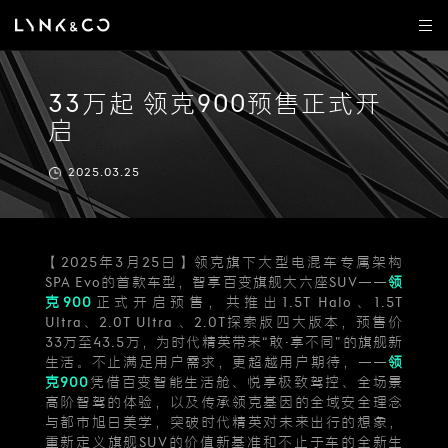
33万起 领克900预售正式开
启
2025.03.25
【2025年3月25日】领克旗下大型电混车专属架构
SPA Evo的首款车型，智享百变旗舰大六座SUV——
领
克900
正式开启预售，共推出1.5T Halo、1.5T
Ultra、2.0T Ultra 、2.0T探索版四大版本，预售价
33万至43.5万，为时代精英带来“敢·享不同”的旗舰新
生活。不止满足用户需求，更超越用户期待，——
领
克900
凭借百变智能生活舱、悦享极致驾控、全场景
高阶智驾的体验，以及传承领克基因的全域安全理念
与都市旭日美学，突破时代精英对未来出行的想象，
重新定义旗舰SUV的价值新基准和不止于车的全新生