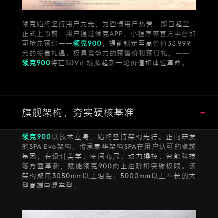
领克始终坚持用户为先，为回馈用户热爱，即日起至
正式上市前，用户通过领克APP、小程序等官方平台即
可抢先预订——
领克900
，提前锁定至高价值33,999
元的惊喜礼遇。极具竞争力的预售价和预订礼，——
领克900
将在SUV市场掀起新一轮价值和体验革命。
旗舰架构，夯实硬核基准
领克900
以技术立身，始终坚持架构先行。正向研发
的SPA Evo架构，传承豪华架构SPA在用户认可的卓越
基因，在设计美学、空间布局、动力操控、智能科技
等方面革新，赋能领克900向上进阶和突破极限。该
架构聚焦3050mm以上轴距、5000mm以上车长的大
型高端电混车型。