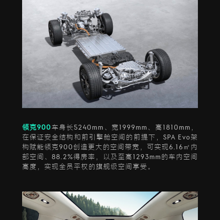
领克900
车身长5240mm、宽1999mm、高1810mm，
在保证安全结构和前引擎舱空间的前提下，SPA Evo架
构赋能领克900创造更大的空间带宽，可实现6.16㎡内
部空间、88.2%得房率，以及至高1293mm的车内空间
高度，实现全员平权的旗舰级空间享受。