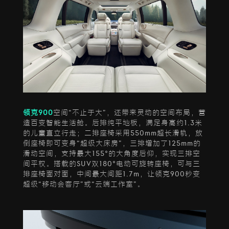
领克900
空间“不止于大”，还带来灵动的空间布局，营
造百变智能生活舱。后排纯平地板，满足身高约1.3米
的儿童直立行走；二排座椅采用550mm超长滑轨，放
倒座椅即可变身“超级大床房”，三排增加了125mm的
滑动空间，支持最大155°的大角度后仰，实现三排空
间平权。搭载的SUV双180°电动可旋转座椅，可与三
排座椅面对面，中间最大间距1.7m，让领克900秒变
超级“移动会客厅”或“云端工作室”。